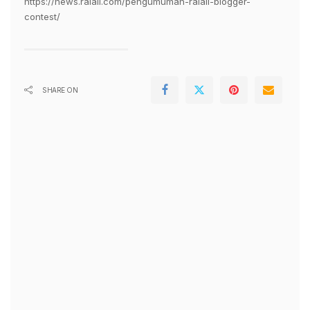
https://news.ralali.com/pengumuman-ralali-blogger-
contest/
SHARE ON