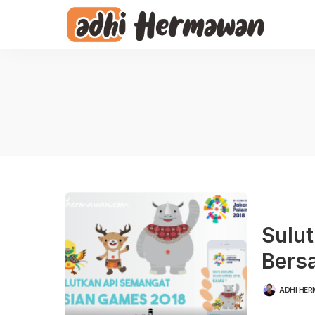
Sulu
Bers
ADHI HE
POSTED
BY