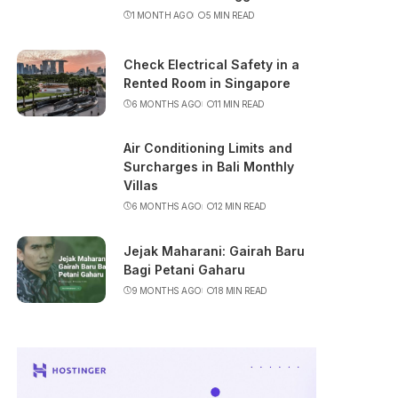
1 MONTH AGO
5 MIN READ
Check Electrical Safety in a
Rented Room in Singapore
6 MONTHS AGO
11 MIN READ
Air Conditioning Limits and
Surcharges in Bali Monthly
Villas
6 MONTHS AGO
12 MIN READ
Jejak Maharani: Gairah Baru
Bagi Petani Gaharu
9 MONTHS AGO
18 MIN READ