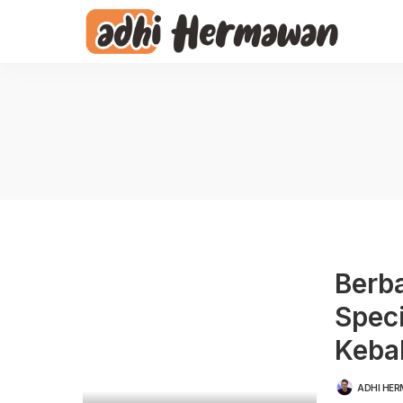
Berb
Speci
Keba
ADHI HE
POSTED