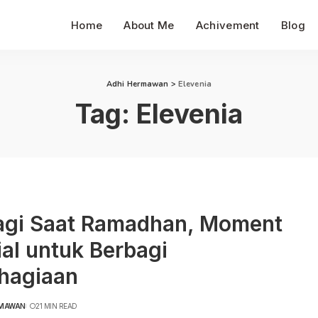
Home
About Me
Achivement
Blog
Adhi Hermawan
>
Elevenia
Tag:
Elevenia
agi Saat Ramadhan, Moment
al untuk Berbagi
hagiaan
RMAWAN
21 MIN READ