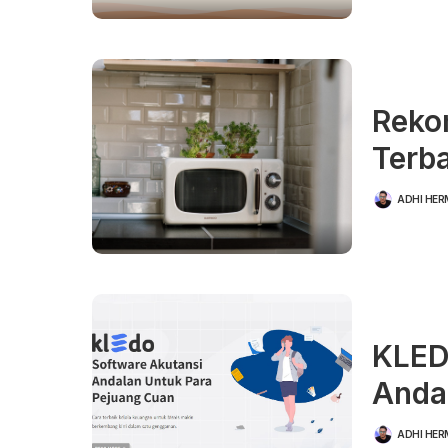
Reko
Terba
ADHI HE
POSTED
BY
KLED
Anda
ADHI HE
POSTED