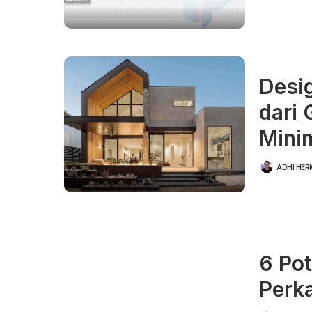
BY
Desi
dari
Mini
ADHI HE
POSTED
BY
6 Po
Perk