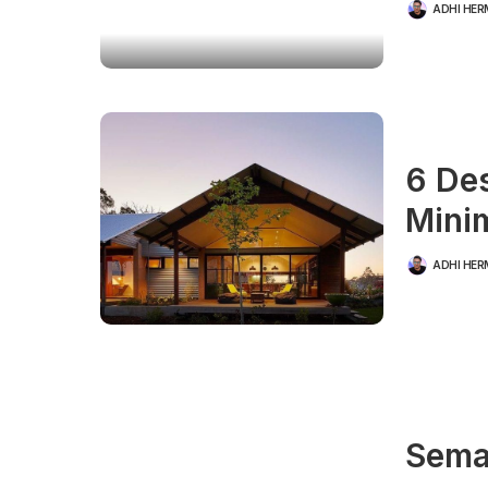
ADHI HE
POSTED
BY
6 De
Minim
ADHI HE
POSTED
BY
Sema