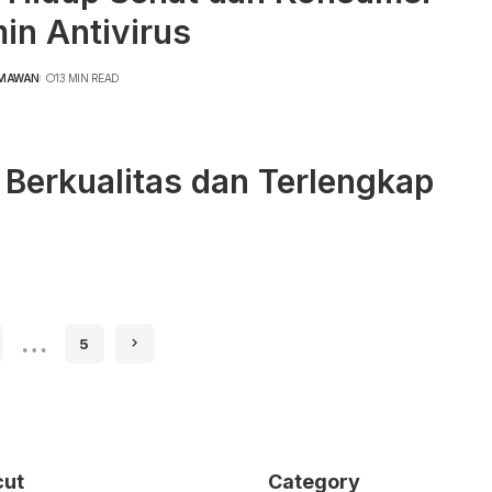
in Antivirus
RMAWAN
13 MIN READ
 Berkualitas dan Terlengkap
…
5
cut
Category