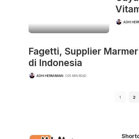
Vitam
ADHI HE
POSTED
BY
Fagetti, Supplier Marmer
di Indonesia
ADHI HERMAWAN
35 MIN READ
POSTED
BY
1
2
Short