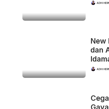
ADHI HE
POSTED
BY
New 
dan 
Idam
ADHI HE
POSTED
BY
Cega
Gaya