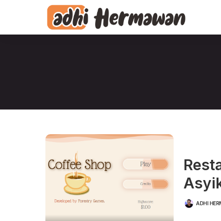
Resta
Asyi
ADHI HE
POSTED
BY