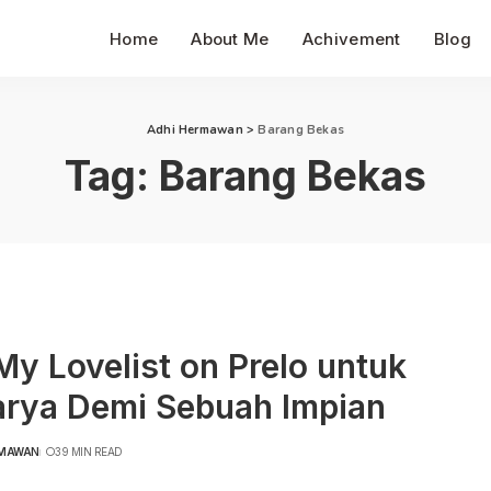
Home
About Me
Achivement
Blog
Adhi Hermawan
>
Barang Bekas
Tag:
Barang Bekas
My Lovelist on Prelo untuk
arya Demi Sebuah Impian
RMAWAN
39 MIN READ