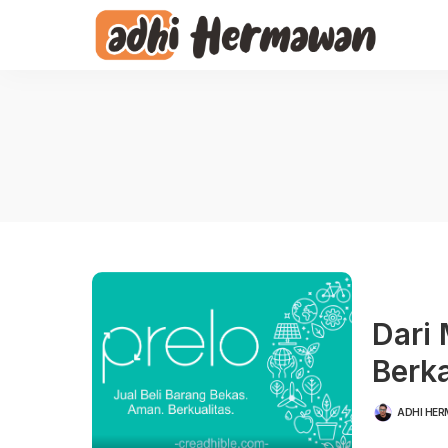
Dari 
Berk
ADHI HE
POSTED
BY