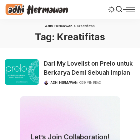
Adhi Hermawan
>
Kreatifitas
Tag:
Kreatifitas
Dari My Lovelist on Prelo untuk
Berkarya Demi Sebuah Impian
ADHI HERMAWAN
39 MIN READ
POSTED
BY
Let’s Join Collaboration!