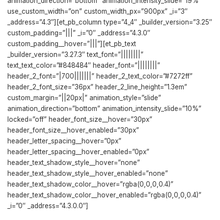
animation_direction=”bottom” animation_intensity_slide=”19%”
use_custom_width=”on” custom_width_px=”900px” _i=”3″
_address=”4.3″][et_pb_column type=”4_4″ _builder_version=”3.25″
custom_padding=”|||” _i=”0″ _address=”4.3.0″
custom_padding__hover=”|||”][et_pb_text
_builder_version=”3.27.3″ text_font=”||||||||”
text_text_color=”#848484″ header_font=”||||||||”
header_2_font=”|700|||||||” header_2_text_color=”#7272ff”
header_2_font_size=”36px” header_2_line_height=”1.3em”
custom_margin=”||20px|” animation_style=”slide”
animation_direction=”bottom” animation_intensity_slide=”10%”
locked=”off” header_font_size__hover=”30px”
header_font_size__hover_enabled=”30px”
header_letter_spacing__hover=”0px”
header_letter_spacing__hover_enabled=”0px”
header_text_shadow_style__hover=”none”
header_text_shadow_style__hover_enabled=”none”
header_text_shadow_color__hover=”rgba(0,0,0,0.4)”
header_text_shadow_color__hover_enabled=”rgba(0,0,0,0.4)”
_i=”0″ _address=”4.3.0.0″]