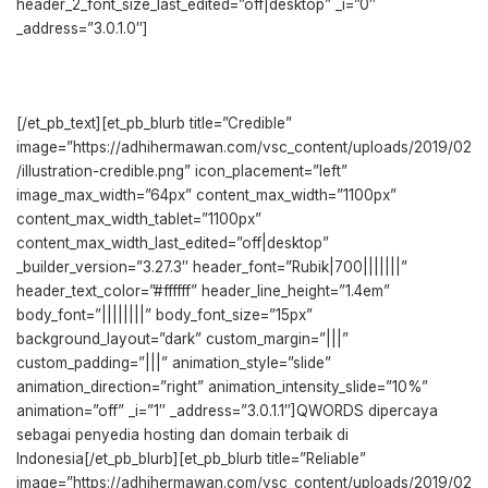
header_2_font_size_last_edited=”off|desktop” _i=”0″
_address=”3.0.1.0″]
Kenapa QWORDS ?
[/et_pb_text][et_pb_blurb title=”Credible”
image=”https://adhihermawan.com/vsc_content/uploads/2019/02
/illustration-credible.png” icon_placement=”left”
image_max_width=”64px” content_max_width=”1100px”
content_max_width_tablet=”1100px”
content_max_width_last_edited=”off|desktop”
_builder_version=”3.27.3″ header_font=”Rubik|700|||||||”
header_text_color=”#ffffff” header_line_height=”1.4em”
body_font=”||||||||” body_font_size=”15px”
background_layout=”dark” custom_margin=”|||”
custom_padding=”|||” animation_style=”slide”
animation_direction=”right” animation_intensity_slide=”10%”
animation=”off” _i=”1″ _address=”3.0.1.1″]QWORDS dipercaya
sebagai penyedia hosting dan domain terbaik di
Indonesia[/et_pb_blurb][et_pb_blurb title=”Reliable”
image=”https://adhihermawan.com/vsc_content/uploads/2019/02