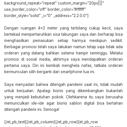
background_repeat=”repeat” custom_margin=”20px|||”
use_border_color=”off” border_color=”#ffffff”
border_style=”solid” _i=”0″ _address=”2.2.0.0″]
Dengan ruangan 4×2 meter yang terbilang cukup kecil, saya
bertekad mempertaruhkan sisa tabungan saya dan berharap bisa
menghasilkan pemasukan setiap harinya meskipun sedikit.
Berbagai promosi telah saya lakukan namun tetap saja tidak ada
orderan yang datang bahkan selama hampir seminggu. Melalui
promosi di sosial media, akhirnya saya mendapatkan orderan
pertama saya. Diri ini kembali menghela nafas, tatkala orderan
bermunculan silih berganti dari smartphone tua ini.
Saya menyadari bahwa ditengah pandemi saat ini, tidak mudah
untuk berjualan. Apalagi bisnis yang dikembangkan bukanlah
yang menjadi kebutuhan pokok. Olehkarena itu saya berusaha
memunculkan ide-ide agar bisnis sablon digital bisa bertahan
ditengah pandemi ini. Semoga!
[/et_pb_text][/et_pb_column][/et_pb_row][et_pb_row