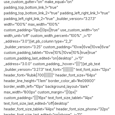
use_custom_gutter=”on” make_equal=”on”
padding_top_bottom_link_1=”true”
padding_top_bottom_link_2=”true” padding_left_right_link_1=”true”
padding_left_right_link_2=”true” _builder_version=”3.27.3″
width=”100%” max_width=”100%”
custom_padding=”0px||0px||true” use_custom_width=”on”
width_unit=”off” custom_width_percent=”100%” _i=”0″
_address=”3.0″][et_pb_column type=”2_3″
_builder_version=”3.25″ custom_padding=”10vw|6vw|10vw|6vw”
custom_padding_tablet=”10vw|10%|10vw|10%|true|true”
custom_padding_last_edited=”on|desktop” _i=”0″
_address=”3.0.0″ custom_padding__hover=”|||”][et_pb_text
_builder_version=”3.27.3″ text_font=”||||||||” text_font_size=”12px”
header_font=”Rubik|700|||||||” header_font_size=”64px”
header_line_height=”1.1em” border_color_all=”#e09900″
border_width_left=”10px” background_layout=”dark”
max_width=”800px” custom_margin=”||0px|”
custom_padding=”|||16px” text_font_size_tablet=”14px”
text_font_size_last_edited=”off|desktop”
header_font_size_tablet=”44px” header_font_size_phone=”32px”
header_font_size_last_edited=”on|phone” _i=”0″