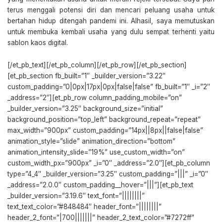
terus menggali potensi diri dan mencari peluang usaha untuk
bertahan hidup ditengah pandemi ini. Alhasil, saya memutuskan
untuk membuka kembali usaha yang dulu sempat terhenti yaitu
sablon kaos digital.
[/et_pb_text][/et_pb_column][/et_pb_row][/et_pb_section]
[et_pb_section fb_built=”1″ _builder_version=”3.22″
custom_padding=”0|0px|17px|0px|false|false” fb_built=”1″ _i=”2″
_address=”2″][et_pb_row column_padding_mobile=”on”
_builder_version=”3.25″ background_size=”initial”
background_position=”top_left” background_repeat=”repeat”
max_width=”900px” custom_padding=”14px||8px||false|false”
animation_style=”slide” animation_direction=”bottom”
animation_intensity_slide=”19%” use_custom_width=”on”
custom_width_px=”900px” _i=”0″ _address=”2.0″][et_pb_column
type=”4_4″ _builder_version=”3.25″ custom_padding=”|||” _i=”0″
_address=”2.0.0″ custom_padding__hover=”|||”][et_pb_text
_builder_version=”3.19.6″ text_font=”||||||||”
text_text_color=”#848484″ header_font=”||||||||”
header_2_font=”|700|||||||” header_2_text_color=”#7272ff”