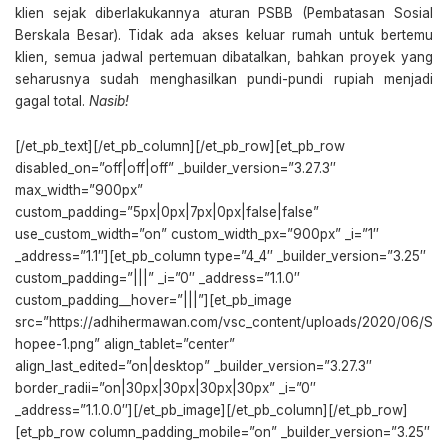
klien sejak diberlakukannya aturan PSBB (Pembatasan Sosial
Berskala Besar). Tidak ada akses keluar rumah untuk bertemu
klien, semua jadwal pertemuan dibatalkan, bahkan proyek yang
seharusnya sudah menghasilkan pundi-pundi rupiah menjadi
gagal total.
Nasib!
[/et_pb_text][/et_pb_column][/et_pb_row][et_pb_row
disabled_on=”off|off|off” _builder_version=”3.27.3″
max_width=”900px”
custom_padding=”5px|0px|7px|0px|false|false”
use_custom_width=”on” custom_width_px=”900px” _i=”1″
_address=”1.1″][et_pb_column type=”4_4″ _builder_version=”3.25″
custom_padding=”|||” _i=”0″ _address=”1.1.0″
custom_padding__hover=”|||”][et_pb_image
src=”https://adhihermawan.com/vsc_content/uploads/2020/06/S
hopee-1.png” align_tablet=”center”
align_last_edited=”on|desktop” _builder_version=”3.27.3″
border_radii=”on|30px|30px|30px|30px” _i=”0″
_address=”1.1.0.0″][/et_pb_image][/et_pb_column][/et_pb_row]
[et_pb_row column_padding_mobile=”on” _builder_version=”3.25″