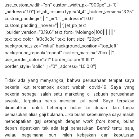
use_custom_width=”on” custom_width_px=”900px” _i=”0″
_address=”1.0″][et_pb_column type=”4_4″ _builder_version=”3.25″
custom_padding=”|||” _i=”0″ _address=”1.0.0″
custom_padding__hover=”|||”][et_pb_text
_builder_version=”3.19.6″ text_font=”Molengo|100|||||||”
text_text_color=”#3c3c3c” text_font_size=”20px”
background_size=”initial” background_position=”top_left”
background_repeat=”repeat” custom_margin=”20px|||”
use_border_color=”off” border_color=”#ffffff”
border_style=”solid” _i=”0″ _address=”1.0.0.0″]
Tidak ada yang menyangka, bahwa perusahaan tempat saya
bekerja ikut terdampak akibat wabah covid-19. Saya yang
bekerja sebagai salah satu marketing di sebuah perusahaan
swasta, terpaksa harus menelan pil pahit. Saya terpaksa
dirumahkan untuk beberapa bulan ke depan dan tanpa
pemasukan alias gaji bulanan. Jika bulan sebelumnya saya masih
mendapatkan gaji setengah dengan
work from home
, bulan
depan dipastikan tak ada lagi pemasukan. Berat? tentu saja,
walau bagaimana pun inilah kebijakan dan keputusan