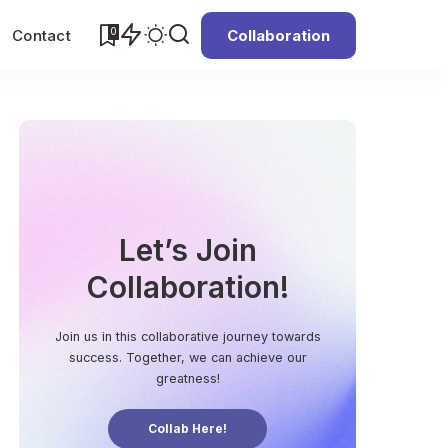
0
Contact
Collaboration
Let’s Join
Collaboration!
Join us in this collaborative journey towards
success. Together, we can achieve our
greatness!
Collab Here!