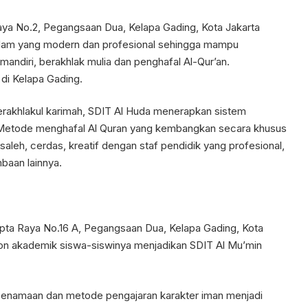
Raya No.2, Pegangsaan Dua, Kelapa Gading, Kota Jakarta
 Islam yang modern dan profesional sehingga mampu
mandiri, berakhlak mulia dan penghafal Al-Qur’an.
 di Kelapa Gading.
erakhlakul karimah, SDIT Al Huda menerapkan sistem
h. Metode menghafal Al Quran yang kembangkan secara khusus
aleh, cerdas, kreatif dengan staf pendidik yang profesional,
baan lainnya.
Cipta Raya No.16 A, Pegangsaan Dua, Kelapa Gading, Kota
non akademik siswa-siswinya menjadikan SDIT Al Mu’min
p, penamaan dan metode pengajaran karakter iman menjadi