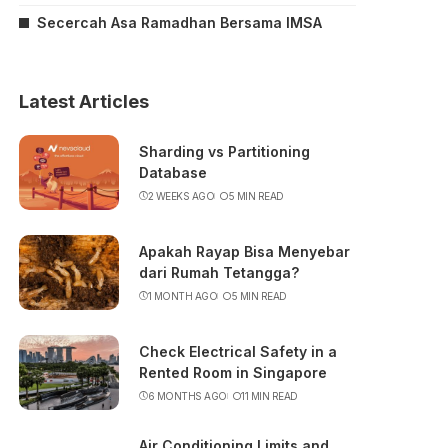
Secercah Asa Ramadhan Bersama IMSA
Latest Articles
Sharding vs Partitioning
Database
2 WEEKS AGO
5 MIN READ
Apakah Rayap Bisa Menyebar
dari Rumah Tetangga?
1 MONTH AGO
5 MIN READ
Check Electrical Safety in a
Rented Room in Singapore
6 MONTHS AGO
11 MIN READ
Air Conditioning Limits and