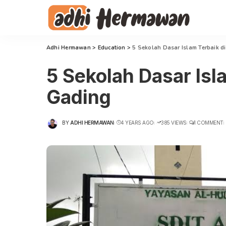
Adhi Hermawan
>
Education
>
5 Sekolah Dasar Islam Terbaik d
5 Sekolah Dasar Isl
Gading
BY
ADHI HERMAWAN
4 YEARS AGO
385 VIEWS
1 COMMENT
POSTED
BY