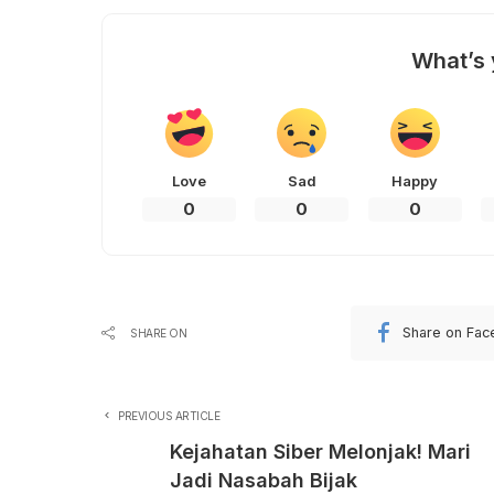
What’s 
Love
Sad
Happy
0
0
0
Share on Fa
SHARE ON
PREVIOUS ARTICLE
Kejahatan Siber Melonjak! Mari
Jadi Nasabah Bijak