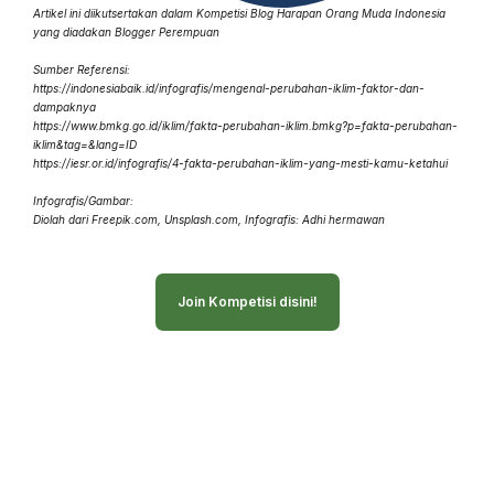
Artikel ini diikutsertakan dalam Kompetisi Blog Harapan Orang Muda Indonesia
yang diadakan Blogger Perempuan
Sumber Referensi:
https://indonesiabaik.id/infografis/mengenal-perubahan-iklim-faktor-dan-
dampaknya
https://www.bmkg.go.id/iklim/fakta-perubahan-iklim.bmkg?p=fakta-perubahan-
iklim&tag=&lang=ID
https://iesr.or.id/infografis/4-fakta-perubahan-iklim-yang-mesti-kamu-ketahui
Infografis/Gambar:
Diolah dari Freepik.com,
Unsplash.com, Infografis:
Adhi hermawan
Join Kompetisi disini!